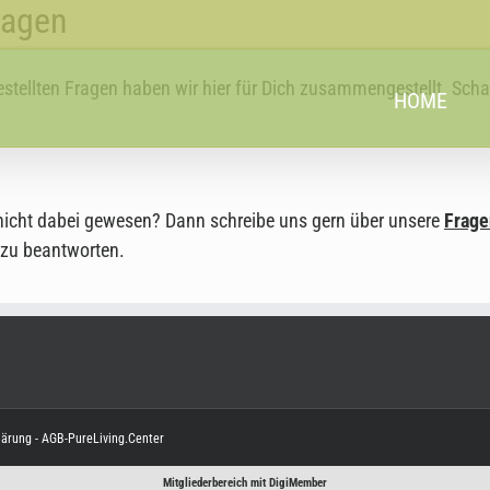
ragen
 gestellten Fragen haben wir hier für Dich zusammengestellt. Sch
HOME
e nicht dabei gewesen? Dann schreibe uns gern über unsere
Frag
 zu beantworten.
lärung
-
AGB-PureLiving.Center
Mitgliederbereich mit
DigiMember