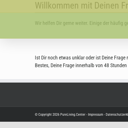
Willkommen mit Deinen F
Skip
to
content
Wir helfen Dir gerne weiter. Einige der häufig
Ist Dir noch etwas unklar oder ist Deine Frag
Bestes, Deine Frage innerhalb von 48 Stunden
© Copyright
2026
PureLiving.Center
-
Impressum
-
Datenschutzerk