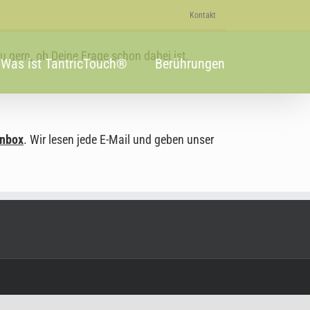
Kontakt
au gern, ob Deine Frage schon dabei ist.
Was ist TantricTouch®
Berührungen
enbox
.
Wir lesen jede E-Mail und geben unser