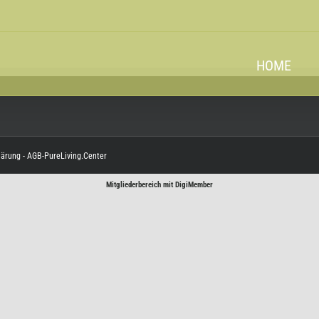
HOME
lärung
-
AGB-PureLiving.Center
Mitgliederbereich mit
DigiMember