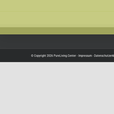
Skip
to
content
© Copyright
2026
PureLiving.Center
-
Impressum
-
Datenschutzerk