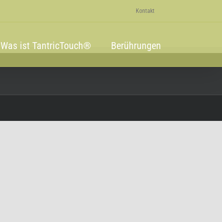
Kontakt
Was ist TantricTouch®
Berührungen