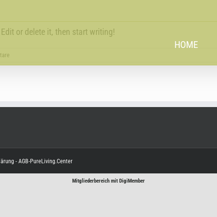
it or delete it, then start writing!
HOME
tare
lärung
-
AGB-PureLiving.Center
Mitgliederbereich mit
DigiMember