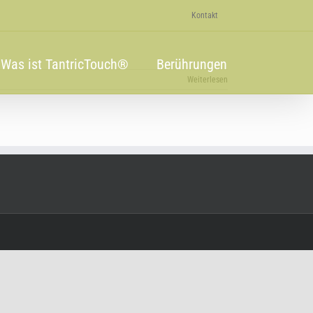
Kontakt
Was ist TantricTouch®
Berührungen
Weiterlesen